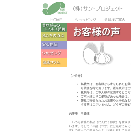
【ご注意】
掲載文は、お客様から寄せられたお葉
り承諾を得ております。匿名表示はご
複製等は、ご本人様の意図するところ
ご本人様よりご依頼があった場合は、
弊社に寄せられたお葉書やお手紙など
する事はございません。どうぞご安心
兵庫県 中脇様
いつも貴社の製品（にんにく卵黄）を愛飲さ
います。そして「年齢（78才）には絶対にみ
貴社の益々のご発展を心よりお祈り致