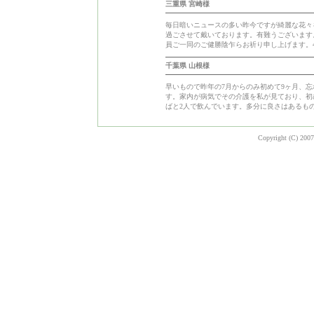
三重県 宮崎様
毎日暗いニュースの多い昨今ですが綺麗な花々
過ごさせて戴いております。有難うございます
員ご一同のご健勝陰乍らお祈り申し上げます。4/
千葉県 山根様
早いもので昨年の7月からのみ初めて9ヶ月、
す。家内が病気でその介護を私が見ており、初
ばと2人で飲んでいます。多分に良さはあるも
Copyright (C) 2007