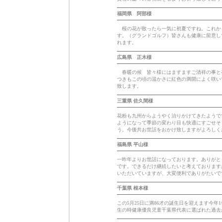
福岡県 阿部様
桜の花が散ったら一気に初夏ですね。これから
す。（グランドゴルフ）皆さんも健康に留意し
れます。
広島県 正木様
春暖の候 皆々様にはますますご清祥の事と
つきもこの頃の温かさに紅色の満開によく咲い
致します。
三重県 佐久間様
花粉も九州からようやく治りかけてきたようで
ようになって季節の変わり目も快適にすごせそ
う。今後共お世話をおかけ致しますがよろしく
福島県 平山様
一昨年よりお世話になっております。ありがと
です。できるだけ継続したいと考えております
いただいていますが、大変便利でありがたいで
千葉県 根本様
この5月25日に満86才の誕生日を迎えます今
生の時健康優良児童千葉県代表に選ばれた過去